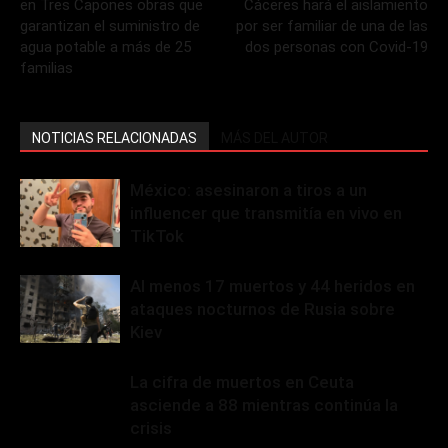
en Tres Capones obras que
Cáceres hará el aislamiento
garantizan el suministro de
por ser familiar de una de las
agua potable a más de 25
dos personas con Covid-19
familias
NOTICIAS RELACIONADAS
MÁS DEL AUTOR
México: asesinaron a tiros a un
influencer que transmitía en vivo en
TikTok
Al menos 17 muertos y 44 heridos en
ataques nocturnos de Rusia sobre
Kiev
La cifra de muertos en Ceuta
asciende a 88 mientras continúa la
crisis