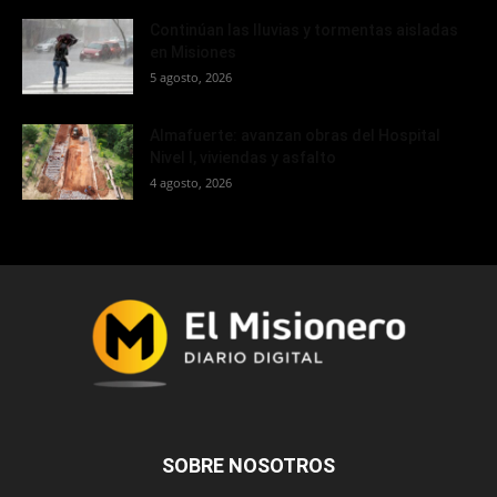
Continúan las lluvias y tormentas aisladas
en Misiones
5 agosto, 2026
Almafuerte: avanzan obras del Hospital
Nivel I, viviendas y asfalto
4 agosto, 2026
SOBRE NOSOTROS