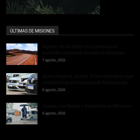
ÚLTIMAS DE MISIONES
Ingreso de un frente frío provoca un
marcado descenso térmico en Misiones
7 agosto, 2026
Ahora Patente: ya son 19 los municipios que
se adhirieron al programa de financiación...
6 agosto, 2026
Jueves con lluvias y tormentas en Misiones
6 agosto, 2026