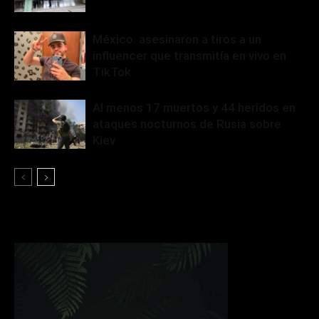
México: asesinaron a tiros a un
influencer que transmitía en vivo en
TikTok
Al menos 17 muertos y 44 heridos en
ataques nocturnos de Rusia sobre
Kiev