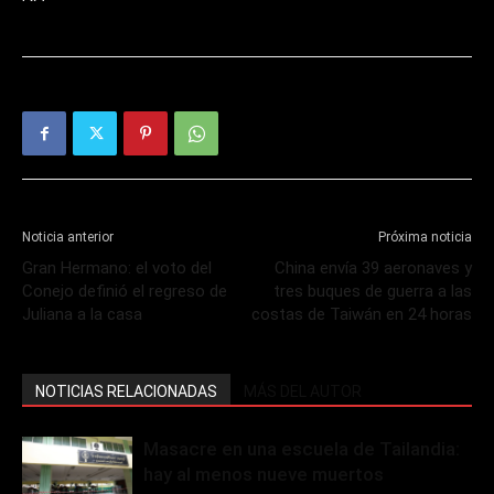
Noticia anterior
Próxima noticia
Gran Hermano: el voto del
China envía 39 aeronaves y
Conejo definió el regreso de
tres buques de guerra a las
Juliana a la casa
costas de Taiwán en 24 horas
NOTICIAS RELACIONADAS
MÁS DEL AUTOR
Masacre en una escuela de Tailandia:
hay al menos nueve muertos