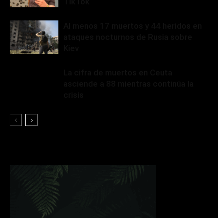
TikTok
Al menos 17 muertos y 44 heridos en
ataques nocturnos de Rusia sobre
Kiev
La cifra de muertos en Ceuta
asciende a 88 mientras continúa la
crisis