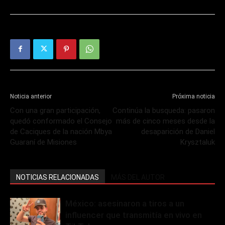
Noticia anterior
Próxima noticia
Con una gran participación,
Continúa la busqueda: pasaron
quedó conformado el Consejo
más de cinco meses desde la
de Caciques de la nación Mbya
desaparición de Daniel
Guaraní de Misiones
Krysztaluk
NOTICIAS RELACIONADAS
MÁS DEL AUTOR
México: asesinaron a tiros a un
influencer que transmitía en vivo en