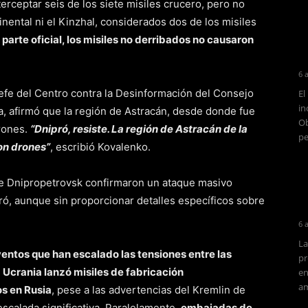
erceptar seis de los siete misiles crucero, pero no
tinental ni el Kinzhal, considerados dos de los misiles
 parte oficial, los misiles no derribados no causaron
6 
jefe del Centro contra la Desinformación del Consejo
El
in
, afirmó que la región de Astracán, desde donde fue
Ob
rones.
“Dnipró, resiste. La región de Astracán de la
pe
on drones”
, escribió Kovalenko.
de Dnipropetrovsk confirmaron un ataque masivo
pró, aunque sin proporcionar detalles específicos sobre
6 
La
ventos que han escalado las tensiones entre las
pr
,
Ucrania lanzó misiles de fabricación
en
am
os en Rusia
, pese a las advertencias del Kremlin de
scalada significativa. Paralelamente,
embajadas de