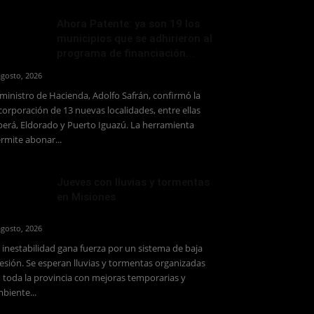
Ahora Patente: ya son 19 los
municipios que se adhirieron al
programa de financiación...
agosto, 2026
 ministro de Hacienda, Adolfo Safrán, confirmó la
corporación de 13 nuevas localidades, entre ellas
erá, Eldorado y Puerto Iguazú. La herramienta
rmite abonar...
Jueves con lluvias y tormentas
en Misiones
agosto, 2026
 inestabilidad gana fuerza por un sistema de baja
esión. Se esperan lluvias y tormentas organizadas
 toda la provincia con mejoras temporarias y
biente...