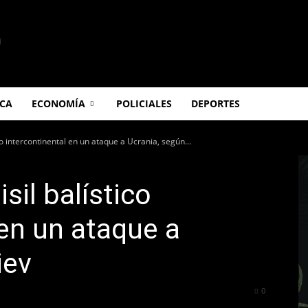
ICA
ECONOMÍA
POLICIALES
DEPORTES
co intercontinental en un ataque a Ucrania, según...
sil balístico
 en un ataque a
iev
340
0