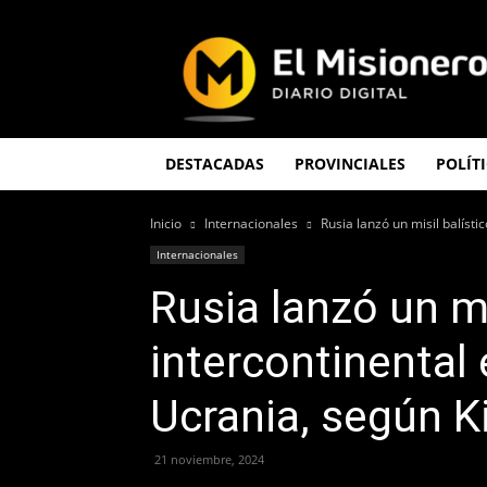
El
Misionero
DESTACADAS
PROVINCIALES
POLÍT
Inicio
Internacionales
Rusia lanzó un misil balísti
Internacionales
Rusia lanzó un mi
intercontinental
Ucrania, según K
21 noviembre, 2024