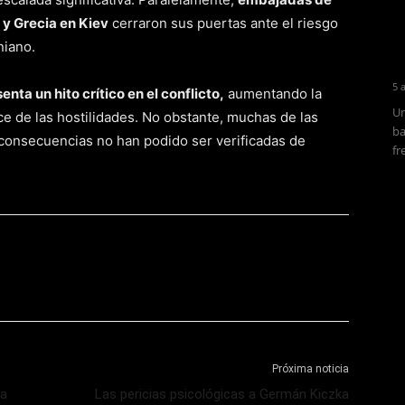
 y Grecia en Kiev
cerraron sus puertas ante el riesgo
niano.
5 
nta un hito crítico en el conflicto,
aumentando la
Un
ce de las hostilidades. No obstante, muchas de las
ba
 consecuencias no han podido ser verificadas de
fr
Próxima noticia
ka
Las pericias psicológicas a Germán Kiczka