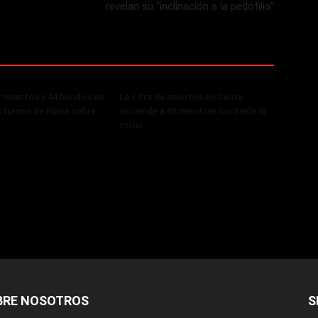
revelan su “inclinación a la pedofilia”
 muertos y 44 heridos en
La cifra de muertos en Ceuta
turnos de Rusia sobre
asciende a 88 mientras continúa la
crisis
BRE NOSOTROS
S