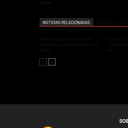
Autos
NOTICIAS RELACIONADAS
MÁS DEL AUTOR
México: asesinaron a tiros a un
Al menos 17
influencer que transmitía en vivo en
ataques noc
TikTok
Kiev
SO