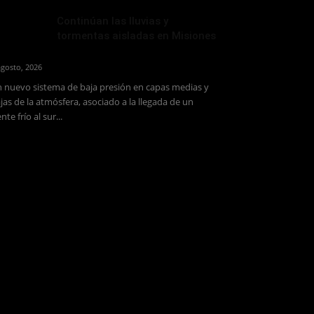
Continúan las lluvias y
tormentas aisladas en Misiones
agosto, 2026
 nuevo sistema de baja presión en capas medias y
jas de la atmósfera, asociado a la llegada de un
ente frío al sur...