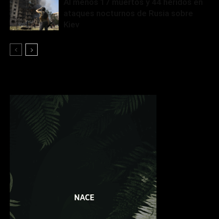
Al menos 17 muertos y 44 heridos en
ataques nocturnos de Rusia sobre
Kiev