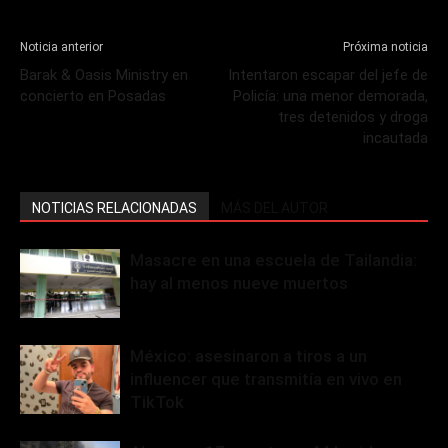
Noticia anterior
Próxima noticia
Barak & Oasis Ministry en
Intentaron escapar del jefe de
concierto en Posadas
Policía: una menor demorada,
tres detenidos y droga
incautada
NOTICIAS RELACIONADAS
MÁS DEL AUTOR
Masacre en una escuela de Tailandia:
hay al menos nueve muertos
México: asesinaron a tiros a un
influencer que transmitía en vivo en
TikTok