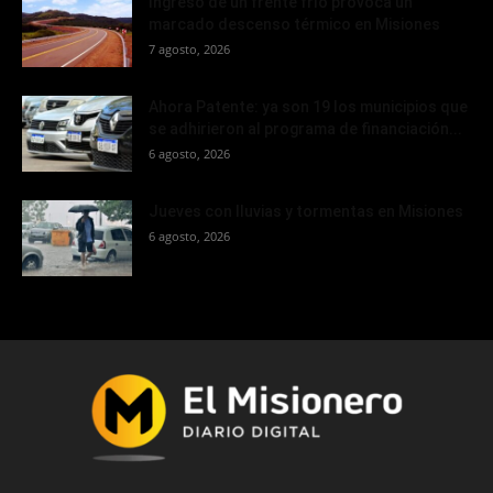
Ingreso de un frente frío provoca un
marcado descenso térmico en Misiones
7 agosto, 2026
Ahora Patente: ya son 19 los municipios que
se adhirieron al programa de financiación...
6 agosto, 2026
Jueves con lluvias y tormentas en Misiones
6 agosto, 2026