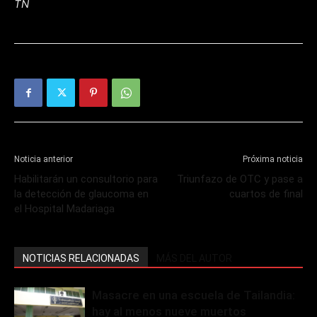
TN
Noticia anterior
Próxima noticia
Habilitarán un consultorio para
Triunfazo de OTC y pase a
la detección de glaucoma en
cuartos de final
el Hospital Madariaga
NOTICIAS RELACIONADAS
MÁS DEL AUTOR
Masacre en una escuela de Tailandia:
hay al menos nueve muertos