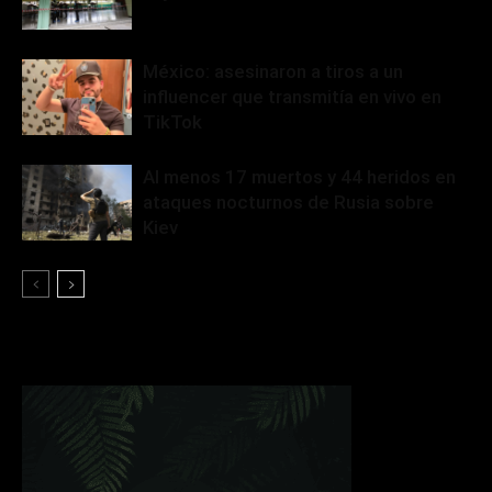
México: asesinaron a tiros a un
influencer que transmitía en vivo en
TikTok
Al menos 17 muertos y 44 heridos en
ataques nocturnos de Rusia sobre
Kiev