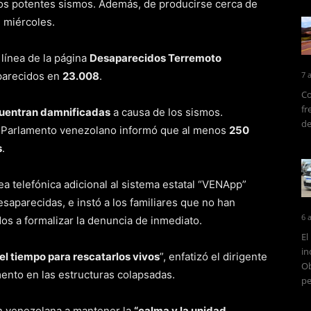
os potentes sismos. Además, de producirse cerca de
l miércoles.
n línea de la página
Desaparecidos Terremoto
aparecidos en
23.008
.
7 
Co
fr
cuentran damnificadas
a causa de los sismos.
de
el Parlamento venezolano informó que al menos
250
s
.
ea telefónica adicional al sistema estatal “VENApp”
esaparecidas, e instó a los familiares que no han
6 
os a formalizar la denuncia de inmediato.
El
in
l tiempo para rescatarlos vivos
”, enfatizó el dirigente
Ob
amento en las estructuras colapsadas.
pe
ón venezolana a mantener la
“calma y la unidad