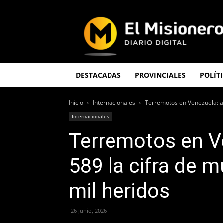
El
Misionero
DESTACADAS
PROVINCIALES
POLÍT
Inicio
Internacionales
Terremotos en Venezuela: as
Internacionales
Terremotos en V
589 la cifra de m
mil heridos
26 junio, 2026