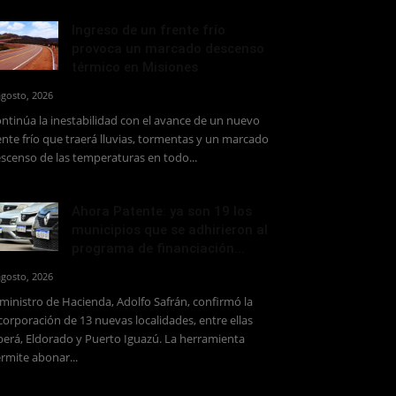
Ingreso de un frente frío
provoca un marcado descenso
térmico en Misiones
agosto, 2026
ntinúa la inestabilidad con el avance de un nuevo
ente frío que traerá lluvias, tormentas y un marcado
scenso de las temperaturas en todo...
Ahora Patente: ya son 19 los
municipios que se adhirieron al
programa de financiación...
agosto, 2026
 ministro de Hacienda, Adolfo Safrán, confirmó la
corporación de 13 nuevas localidades, entre ellas
erá, Eldorado y Puerto Iguazú. La herramienta
rmite abonar...