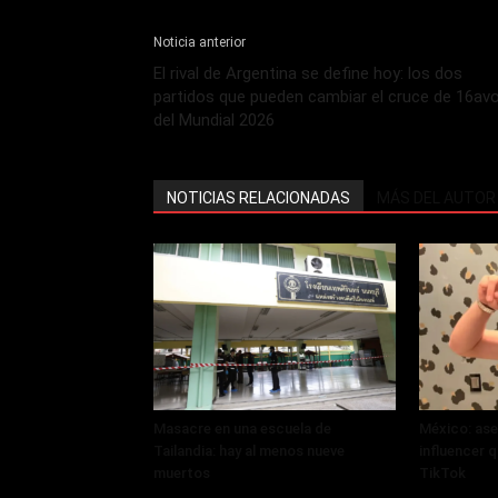
Noticia anterior
El rival de Argentina se define hoy: los dos
partidos que pueden cambiar el cruce de 16av
del Mundial 2026
NOTICIAS RELACIONADAS
MÁS DEL AUTOR
Masacre en una escuela de
México: ase
Tailandia: hay al menos nueve
influencer q
muertos
TikTok