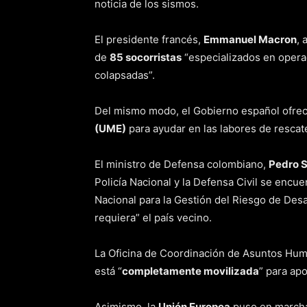
noticia de los sismos.
El presidente francés,
Emmanuel Macron
, 
de
85 socorristas
“especializados en opera
colapsadas”.
Del mismo modo, el Gobierno español ofre
(UME)
para ayudar en las labores de rescate
El ministro de Defensa colombiano,
Pedro 
Policía Nacional y la Defensa Civil se encu
Nacional para la Gestión del Riesgo de Desa
requiera” el país vecino.
La Oficina de Coordinación de Asuntos Hum
está “
completamente movilizada
” para ap
Asimismo, la
Unión Europea
puso en marcha 