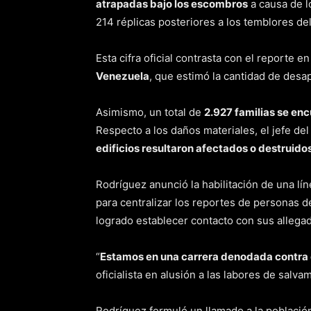
atrapadas bajo los escombros
a causa de l
214 réplicas posteriores a los temblores de
Esta cifra oficial contrasta con el reporte e
Venezuela
, que estimó la cantidad de des
Asimismo, un total de
2.927 familias se en
Respecto a los daños materiales, el jefe d
edificios resultaron afectados o destruido
Rodríguez anunció la habilitación de una lín
para centralizar los reportes de personas d
logrado establecer contacto con sus allegad
“
Estamos en una carrera denodada contra e
oficialista en alusión a las labores de salv
Rodríguez formuló un llamado a la poblaci