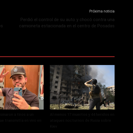
Próxima noticia
Perdió el control de su auto y chocó contra una
os
camioneta estacionada en el centro de Posadas
sinaron a tiros a un
Al menos 17 muertos y 44 heridos en
ue transmitía en vivo en
ataques nocturnos de Rusia sobre
Kiev