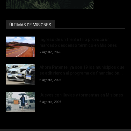
ÚLTIMAS DE MISIONES
Ingreso de un frente frío provoca un
marcado descenso térmico en Misiones
7 agosto, 2026
Ahora Patente: ya son 19 los municipios que
se adhirieron al programa de financiación...
6 agosto, 2026
Jueves con lluvias y tormentas en Misiones
6 agosto, 2026