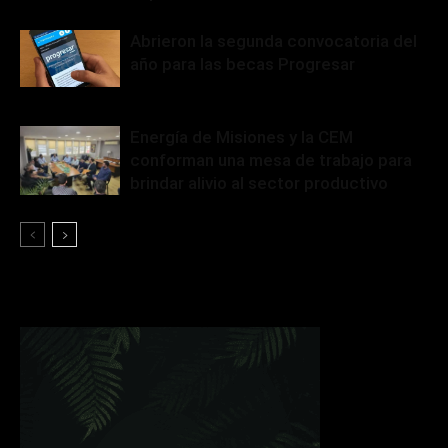
Abrieron la segunda convocatoria del
año para las becas Progresar
Energía de Misiones y la CEM
conforman una mesa de trabajo para
brindar alivio al sector productivo