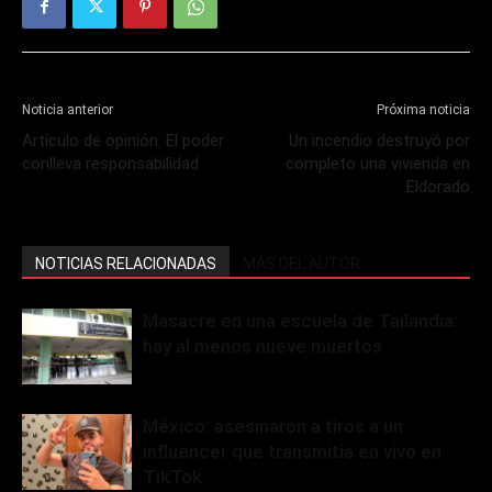
Noticia anterior
Próxima noticia
Artículo de opinión: El poder
Un incendio destruyó por
conlleva responsabilidad
completo una vivienda en
Eldorado
NOTICIAS RELACIONADAS
MÁS DEL AUTOR
Masacre en una escuela de Tailandia:
hay al menos nueve muertos
México: asesinaron a tiros a un
influencer que transmitía en vivo en
TikTok