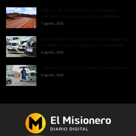
Ingreso de un frente frío provoca un
marcado descenso térmico en Misiones
7 agosto, 2026
Ahora Patente: ya son 19 los municipios que
se adhirieron al programa de financiación...
6 agosto, 2026
Jueves con lluvias y tormentas en Misiones
6 agosto, 2026