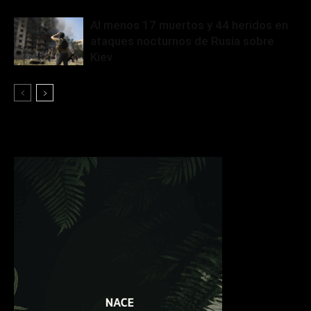
Al menos 17 muertos y 44 heridos en
ataques nocturnos de Rusia sobre
Kiev