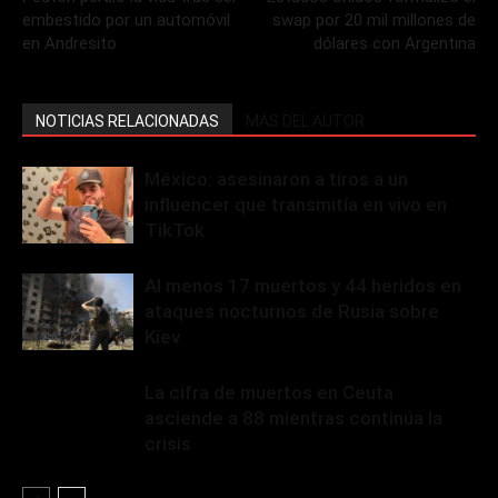
embestido por un automóvil
swap por 20 mil millones de
en Andresito
dólares con Argentina
NOTICIAS RELACIONADAS
MÁS DEL AUTOR
México: asesinaron a tiros a un
influencer que transmitía en vivo en
TikTok
Al menos 17 muertos y 44 heridos en
ataques nocturnos de Rusia sobre
Kiev
La cifra de muertos en Ceuta
asciende a 88 mientras continúa la
crisis