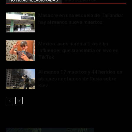
Masacre en una escuela de Tailandia:
hay al menos nueve muertos
México: asesinaron a tiros a un
influencer que transmitía en vivo en
TikTok
Al menos 17 muertos y 44 heridos en
ataques nocturnos de Rusia sobre
Kiev