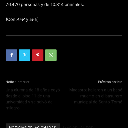
76.470 personas y de 10.814 animales.
(Con
AFP
y
EFE
)
Noticia anterior
Próxima noticia
Una alumna de 18 años cayó
Macabro: hallaron a un bebé
desde el piso 11 de una
muerto en el basurero
universidad y se salvó de
municipal de Santo Tomé
milagro
NOTICIAS RELACIONADAS
MÁS DEL AUTOR