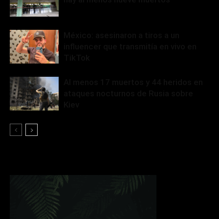
México: asesinaron a tiros a un
influencer que transmitía en vivo en
TikTok
Al menos 17 muertos y 44 heridos en
ataques nocturnos de Rusia sobre
Kiev