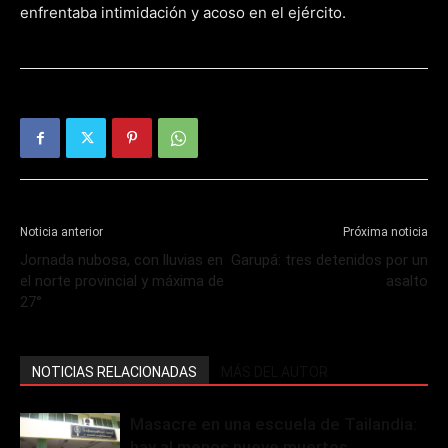
enfrentaba intimidación y acoso en el ejército.
Noticia anterior
Próxima noticia
Jornada nubosa, con lluvias en
Garupá: tres detenidos por un
el norte provincial y máxima de
asalto
27°
NOTICIAS RELACIONADAS
MÁS DEL AUTOR
Masacre en una escuela de Tailandia:
hay al menos nueve muertos