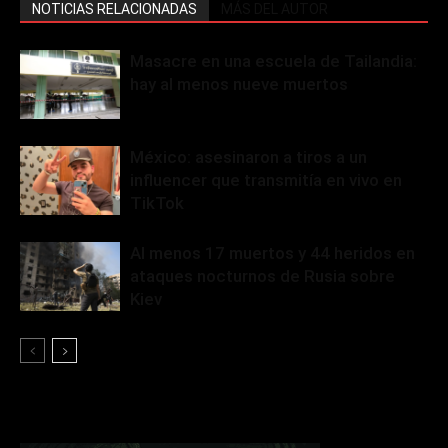
NOTICIAS RELACIONADAS
MÁS DEL AUTOR
Masacre en una escuela de Tailandia:
hay al menos nueve muertos
México: asesinaron a tiros a un
influencer que transmitía en vivo en
TikTok
Al menos 17 muertos y 44 heridos en
ataques nocturnos de Rusia sobre
Kiev