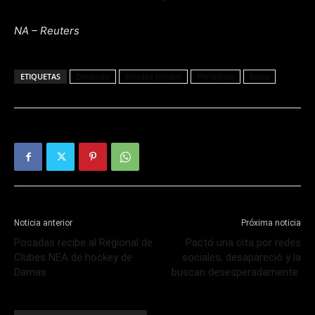
NA – Reuters
ETIQUETAS
Detenido
Estados Unidos
Periodista
Rusia
Noticia anterior
Próxima noticia
Posadas recibe al Regional de
Pactó una cita por redes
Clubes NEA de hockey de
sociales, desapareció y la
Damas
buscan desesperadamente