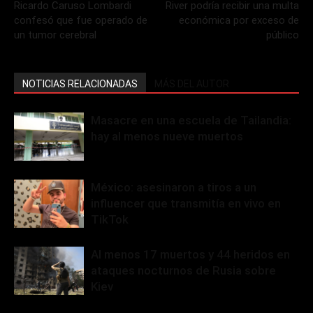
Ricardo Caruso Lombardi
River podría recibir una multa
confesó que fue operado de
económica por exceso de
un tumor cerebral
público
NOTICIAS RELACIONADAS
MÁS DEL AUTOR
Masacre en una escuela de Tailandia:
hay al menos nueve muertos
México: asesinaron a tiros a un
influencer que transmitía en vivo en
TikTok
Al menos 17 muertos y 44 heridos en
ataques nocturnos de Rusia sobre
Kiev