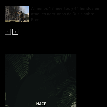
Al menos 17 muertos y 44 heridos en
ataques nocturnos de Rusia sobre
Kiev