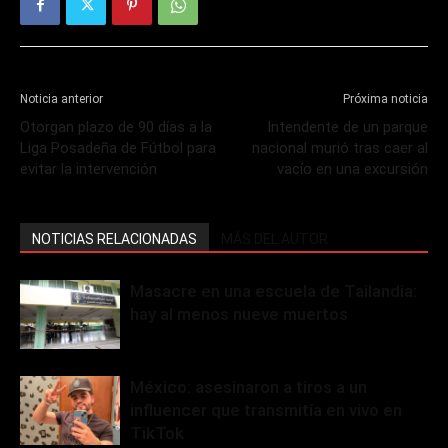
Noticia anterior
Próxima noticia
Otorgan plazo de 90 días a la
Intendente de un parque
Liga Posadeña de Fútbol para
nacional murió tras caer al
evitar la intervención
vacío en una excursión
NOTICIAS RELACIONADAS
MÁS DEL AUTOR
Masacre en una escuela de Tailandia:
hay al menos nueve muertos
México: asesinaron a tiros a un
influencer que transmitía en vivo en
TikTok