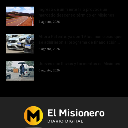
Ingreso de un frente frío provoca un
marcado descenso térmico en Misiones
7 agosto, 2026
Ahora Patente: ya son 19 los municipios que
se adhirieron al programa de financiación...
6 agosto, 2026
Jueves con lluvias y tormentas en Misiones
6 agosto, 2026