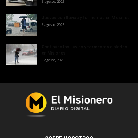
6 agosto, 2026
Jueves con lluvias y tormentas en Misiones
6 agosto, 2026
Continúan las lluvias y tormentas aisladas
en Misiones
5 agosto, 2026