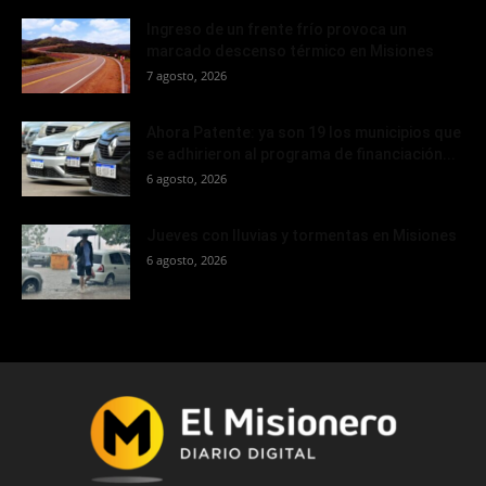
Ingreso de un frente frío provoca un
marcado descenso térmico en Misiones
7 agosto, 2026
Ahora Patente: ya son 19 los municipios que
se adhirieron al programa de financiación...
6 agosto, 2026
Jueves con lluvias y tormentas en Misiones
6 agosto, 2026