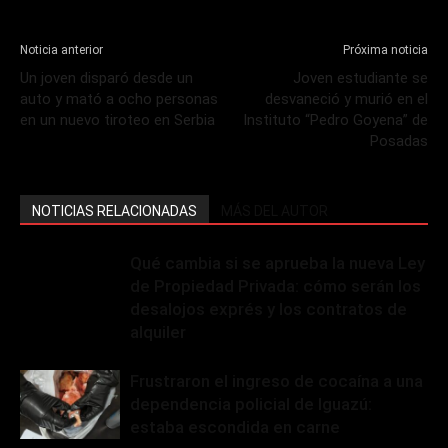
Noticia anterior
Próxima noticia
Un joven disparó desde un
Joven estudiante se
auto y mató a ocho personas
desvaneció y murió en el
en un nuevo tiroteo en Serbia
Instituto “Pedro Goyena” de
Posadas
NOTICIAS RELACIONADAS
MÁS DEL AUTOR
Qué cambia si se aprueba la nueva Ley
de Propiedad Privada: cómo serán los
desalojos exprés y los contratos de
alquiler
Frustraron el ingreso de cocaína a una
dependencia policial de Iguazú:
estaba escondida en carne