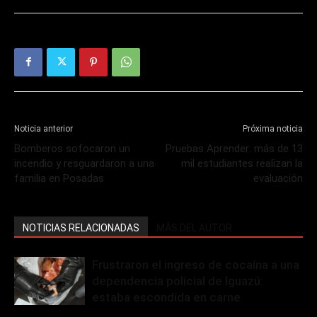
Noticia anterior
Próxima noticia
Bomberos sofocaron un
Pruebas Aprender: más de 13
incendio y resguardaron a una
mil estudiantes realizan la
familia en Posadas
evaluación
NOTICIAS RELACIONADAS
MÁS DEL AUTOR
Frustraron el ingreso de cocaína a una
dependencia policial de Iguazú:
estaba escondida en carne