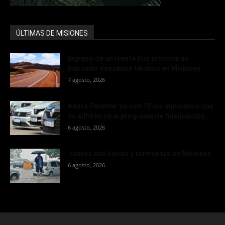
ÚLTIMAS DE MISIONES
Ingreso de un frente frío provoca un
marcado descenso térmico en Misiones
7 agosto, 2026
Ahora Patente: ya son 19 los municipios que
se adhirieron al programa de financiación...
6 agosto, 2026
Jueves con lluvias y tormentas en Misiones
6 agosto, 2026