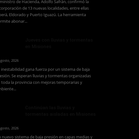
 ministro de Hacienda, Adolfo Safrán, confirmó la
corporación de 13 nuevas localidades, entre ellas
erá, Eldorado y Puerto Iguazú. La herramienta
rmite abonar...
Jueves con lluvias y tormentas
en Misiones
agosto, 2026
 inestabilidad gana fuerza por un sistema de baja
esión. Se esperan lluvias y tormentas organizadas
 toda la provincia con mejoras temporarias y
biente...
Continúan las lluvias y
tormentas aisladas en Misiones
agosto, 2026
 nuevo sistema de baja presión en capas medias y