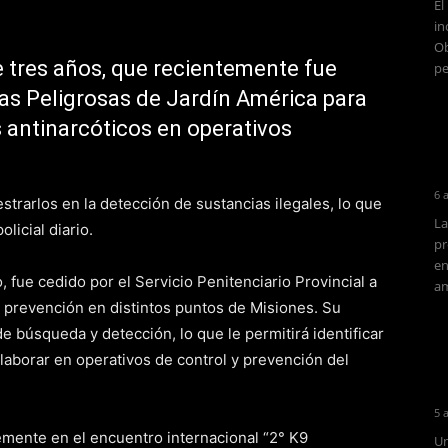
El
in
Ob
e tres años, que recientemente fue
pe
gas Peligrosas de Jardín América para
s antinarcóticos en operativos
6 
strarlos en la detección de sustancias ilegales, lo que
La
licial diario.
pr
en
, fue cedido por el Servicio Penitenciario Provincial a
am
 y prevención en distintos puntos de Misiones. Su
 búsqueda y detección, lo que le permitirá identificar
laborar en operativos de control y prevención del
5 
mente en el encuentro internacional “2° K9
Un