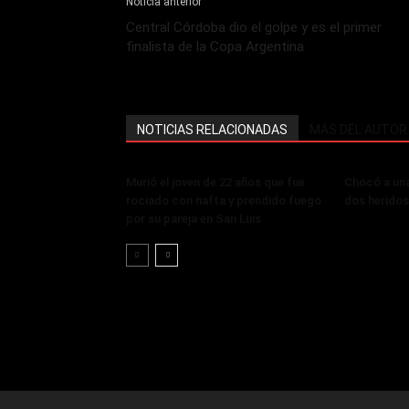
Noticia anterior
Central Córdoba dio el golpe y es el primer
finalista de la Copa Argentina
NOTICIAS RELACIONADAS
MÁS DEL AUTOR
Murió el joven de 22 años que fue
Chocó a un
rociado con nafta y prendido fuego
dos heridos
por su pareja en San Luis