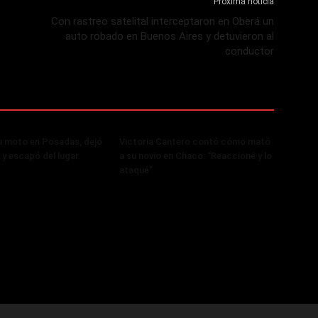
Próxima noticia
Con rastreo satelital interceptaron en Oberá un
auto robado en Buenos Aires y detuvieron al
conductor
a moto en Posadas, dejó
Victoria Cantero contó cómo mató
 y escapó del lugar.
a su novio en Chaco: “Reaccioné y lo
ataqué”