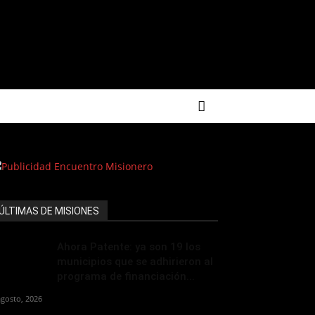
ÚLTIMAS DE MISIONES
Ahora Patente: ya son 19 los
municipios que se adhirieron al
programa de financiación...
agosto, 2026