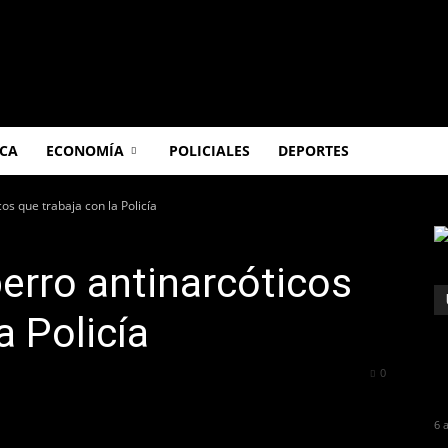
ICA
ECONOMÍA
POLICIALES
DEPORTES
cos que trabaja con la Policía
perro antinarcóticos
a Policía
275
0
6 