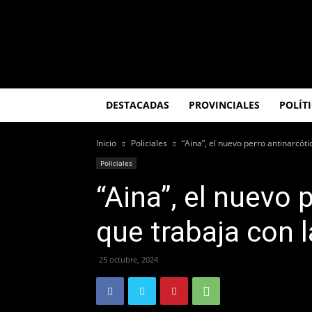
El
Misionero
DESTACADAS
PROVINCIALES
POLÍT
Inicio
Policiales
“Aina”, el nuevo perro antinarcóti
Policiales
“Aina”, el nuevo 
que trabaja con l
25 octubre, 2024