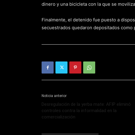
dinero y una bicicleta con la que se moviliz
Finalmente, el detenido fue puesto a dispos
secuestrados quedaron depositados como p
Noticia anterior
Desregulación de la yerba mate: AFIP eliminó
controles contra la informalidad en la
comercialización