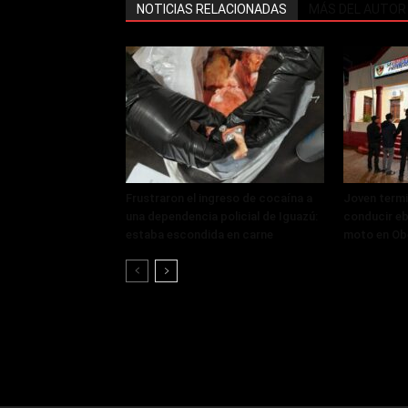
NOTICIAS RELACIONADAS
MÁS DEL AUTOR
Frustraron el ingreso de cocaína a
Joven termi
una dependencia policial de Iguazú:
conducir eb
estaba escondida en carne
moto en Ob