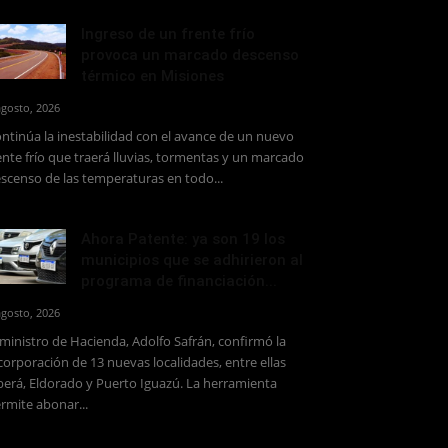
Ingreso de un frente frío
provoca un marcado descenso
térmico en Misiones
agosto, 2026
ntinúa la inestabilidad con el avance de un nuevo
ente frío que traerá lluvias, tormentas y un marcado
scenso de las temperaturas en todo...
Ahora Patente: ya son 19 los
municipios que se adhirieron al
programa de financiación...
agosto, 2026
 ministro de Hacienda, Adolfo Safrán, confirmó la
corporación de 13 nuevas localidades, entre ellas
erá, Eldorado y Puerto Iguazú. La herramienta
rmite abonar...