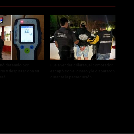
nó detenido por
Fue a vender dólares, el comprador
rio y despistar con su
escapó con el dinero y le dispararon
erá
durante la persecución