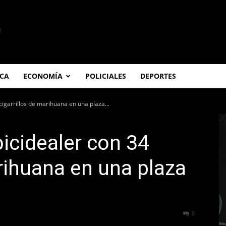
ICA
ECONOMÍA
POLICIALES
DEPORTES
cigarrillos de marihuana en una plaza...
bicidealer con 34
arihuana en una plaza
192
0