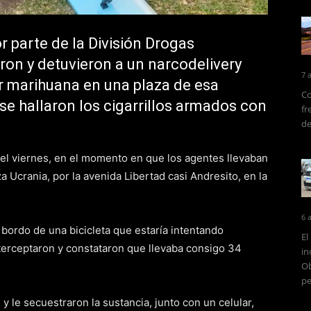
 parte de la División Drogas
ron y detuvieron a un narcodelivery
7 
r marihuana en una plaza de esa
Co
se hallaron los cigarrillos armados con
fr
de
del viernes, en el momento en que los agentes llevaban
a Ucrania, por la avenida Libertad casi Andresito, en la
6 
bordo de una bicicleta que estaría intentando
El
interceptaron y constataron que llevaba consigo 34
in
Ob
pe
 le secuestraron la sustancia, junto con un celular,