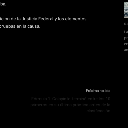
aba.
ición de la Justicia Federal y los elementos
6 
ruebas en la causa.
La
pr
en
am
Próxima noticia
Fórmula 1: Colapinto terminó entre los 10
primeros en su última práctica antes de la
clasificación