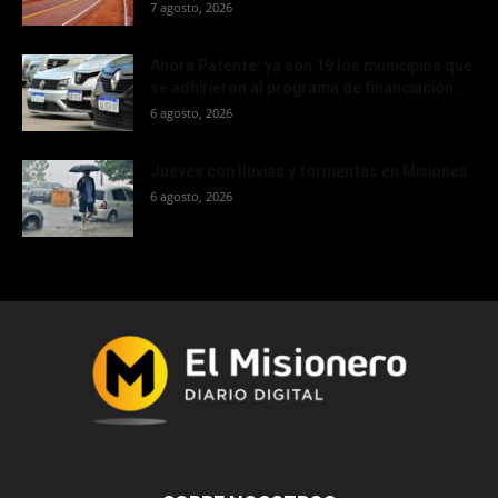
7 agosto, 2026
Ahora Patente: ya son 19 los municipios que
se adhirieron al programa de financiación...
6 agosto, 2026
Jueves con lluvias y tormentas en Misiones
6 agosto, 2026