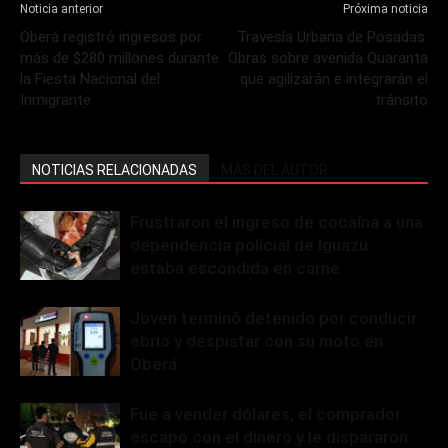
Noticia anterior
Próxima noticia
Oberá registró ingresos por
Travesía Urbana de Posadas:
más de $280 millones durante
Obras sobre avenida Quaranta
la Fiesta Nacional del
que agilizarán e integrarán el
Inmigrante
tránsito
NOTICIAS RELACIONADAS
MÁS DEL AUTOR
Frustraron el ingreso de cocaína a una
dependencia policial de Iguazú:
estaba escondida en carne
Joven terminó detenido por conducir
ebrio y despistar con su moto en
Oberá
Fue a vender dólares, el comprador
escapó con el dinero y le dispararon