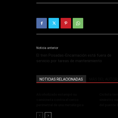
Noticia anterior
El tren Posadas-Encarnación está fuera de
servicio por tareas de mantenimiento
NOTICIAS RELACIONADAS
MÁS DEL AUTOR
Alcoholizado estampó su
Ciclista ter
camioneta contra el cerco
siniestro vi
perimetral de una metalúrgica
del puente 