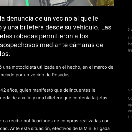
la denuncia de un vecino al que le
o y una billetera desde su vehículo. Las
5 
etas robadas permitieron a los
Un
os sospechosos mediante cámaras de
ba
fr
los.
 una motocicleta utilizada en el hecho, en el marco de
nunciado por un vecino de Posadas.
42 años, quien manifestó que delincuentes le
4 
ueda de auxilio y una billetera que contenía tarjetas
Co
ej
em
tu
ó a recibir notificaciones de compras realizadas con
dad. Ante esta situación, efectivos de la Mini Brigada