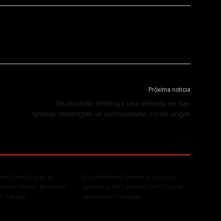
Próxima noticia
Un incendio destruyó una vivienda en San
Ignacio: investigan un cortocircuito como origen
minó herida tras un
Dos hombres fueron atrapados
al en la vereda peatonal
gracias a las cámaras del 911 tras
El Zaimán
un robo en Posadas