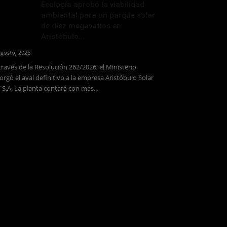
Ecología aprobó la viabilidad
ambiental para un parque solar
de diez megavatios en
Aristóbulo...
agosto, 2026
través de la Resolución 262/2026, el Ministerio
orgó el aval definitivo a la empresa Aristóbulo Solar
 S.A. La planta contará con más...