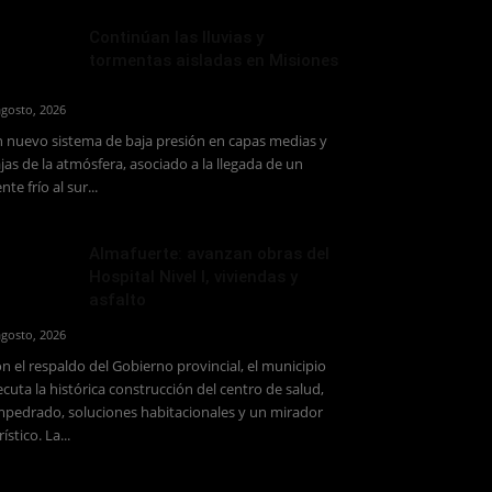
Continúan las lluvias y
tormentas aisladas en Misiones
agosto, 2026
 nuevo sistema de baja presión en capas medias y
jas de la atmósfera, asociado a la llegada de un
ente frío al sur...
Almafuerte: avanzan obras del
Hospital Nivel I, viviendas y
asfalto
agosto, 2026
n el respaldo del Gobierno provincial, el municipio
ecuta la histórica construcción del centro de salud,
pedrado, soluciones habitacionales y un mirador
rístico. La...