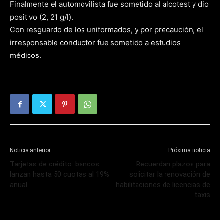
Finalmente el automovilista fue sometido al alcotest y dio
positivo (2, 21 g/l).
Con resguardo de los uniformados, y por precaución, el
irresponsable conductor fue sometido a estudios
médicos.
Noticia anterior
Próxima noticia
Tarjetas de crédito: bancos
Recuerdan plazos para
lanzan hasta 50 cuotas al 19%
solicitar la renovación de
anual
habilitaciones de licencias de
taxis