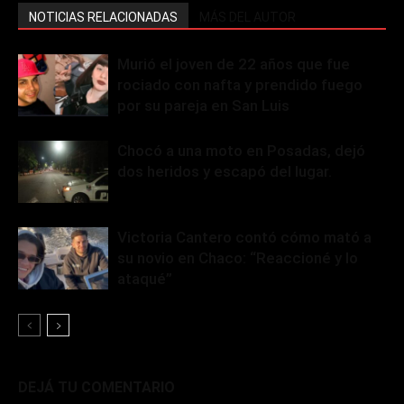
NOTICIAS RELACIONADAS
MÁS DEL AUTOR
Murió el joven de 22 años que fue
rociado con nafta y prendido fuego
por su pareja en San Luis
Chocó a una moto en Posadas, dejó
dos heridos y escapó del lugar.
Victoria Cantero contó cómo mató a
su novio en Chaco: “Reaccioné y lo
ataqué”
DEJÁ TU COMENTARIO