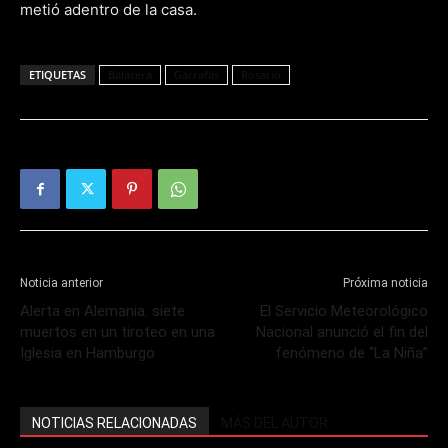
metió adentro de la casa.
ETIQUETAS
Balacera
Garrafas
Rosario
Noticia anterior
Próxima noticia
Alerta en Alemania: siete
El Servicio Meteorológico
muertos en un tiroteo en una
Nacional anunció el fin del
Iglesia en Hamburgo
fenómeno de “La Niña”
NOTICIAS RELACIONADAS
MÁS DEL AUTOR