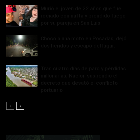
Murió el joven de 22 años que fue
rociado con nafta y prendido fuego
por su pareja en San Luis
Chocó a una moto en Posadas, dejó
dos heridos y escapó del lugar.
Tras cuatro días de paro y pérdidas
millonarias, Nación suspendió el
decreto que desató el conflicto
portuario