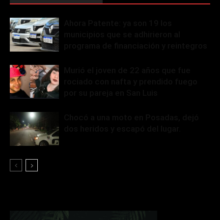
Ahora Patente: ya son 19 los
municipios que se adhirieron al
programa de financiación y reintegros
Murió el joven de 22 años que fue
rociado con nafta y prendido fuego
por su pareja en San Luis
Chocó a una moto en Posadas, dejó
dos heridos y escapó del lugar.