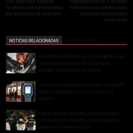
Este miércoles, Misiones
Emprendedores de 2 de Mayo
tendrá asueto administrativo
recibieron microcréditos para
por el natalicio de Andresito
fortalecer sus unidades
productivas
NOTICIAS RELACIONADAS
MÁS DEL AUTOR
Frustraron el ingreso de cocaína a una
dependencia policial de Iguazú:
estaba escondida en carne
Joven terminó detenido por conducir
ebrio y despistar con su moto en
Oberá
Fue a vender dólares, el comprador
escapó con el dinero y le dispararon
durante la persecución