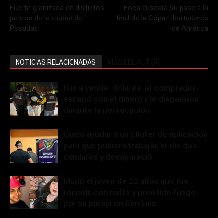
Fuerte granizada en distintos
Boca buscará su pase a la
puntos de la ciudad de
final de la Copa Libertadores
Posadas
de América
NOTICIAS RELACIONADAS
MÁS DEL AUTOR
Fue a vender dólares, el comprador
escapó con el dinero y le dispararon
durante la persecución
Quiso ayudar a un chofer de aplicación
para que pudiera trabajar, le dio dos
celulares y desapareció
Murió el joven de 22 años que fue
rociado con nafta y prendido fuego
por su pareja en San Luis