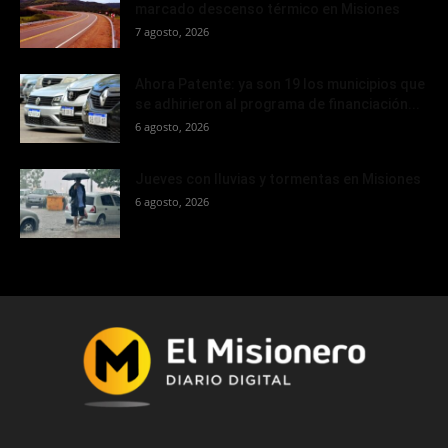
marcado descenso térmico en Misiones
7 agosto, 2026
Ahora Patente: ya son 19 los municipios que
se adhirieron al programa de financiación...
6 agosto, 2026
Jueves con lluvias y tormentas en Misiones
6 agosto, 2026