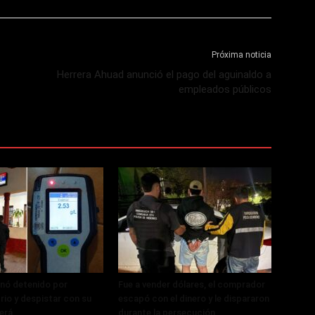
Próxima noticia
Herrera Ahuad anunció el pago del aguinaldo a
empleados públicos
nó detenido por
Fue a vender dólares, el comprador
rio y despistar con su
escapó con el dinero y le dispararon
erá
durante la persecución