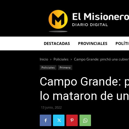
El
Misionero
DESTACADAS
PROVINCIALES
POLÍT
Inicio
Policiales
Campo Grande: pinchó una cubiert
Policiales
Primera
Campo Grande: p
lo mataron de u
13 junio, 2022