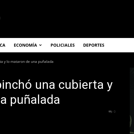
ICA
ECONOMÍA
POLICIALES
DEPORTES
a y lo mataron de una puñalada
inchó una cubierta y
na puñalada
767
0