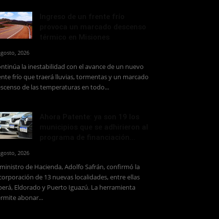
Ingreso de un frente frío
provoca un marcado descenso
térmico en Misiones
agosto, 2026
ntinúa la inestabilidad con el avance de un nuevo
ente frío que traerá lluvias, tormentas y un marcado
scenso de las temperaturas en todo...
Ahora Patente: ya son 19 los
municipios que se adhirieron al
programa de financiación...
agosto, 2026
 ministro de Hacienda, Adolfo Safrán, confirmó la
corporación de 13 nuevas localidades, entre ellas
erá, Eldorado y Puerto Iguazú. La herramienta
rmite abonar...