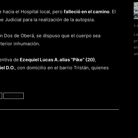
 hacia el Hospital local, pero
falleció en el camino
. El
 Judicial para la realización de la autopsia.
6 
La
ón Dos de Oberá, se dispuso que el cuerpo sea
pr
sterior inhumación.
en
am
entiva de
Ezequiel Lucas A. alias “Pike” (20)
,
el D.O.
, con domicilio en el barrio Tristán, quienes
.
Policiales