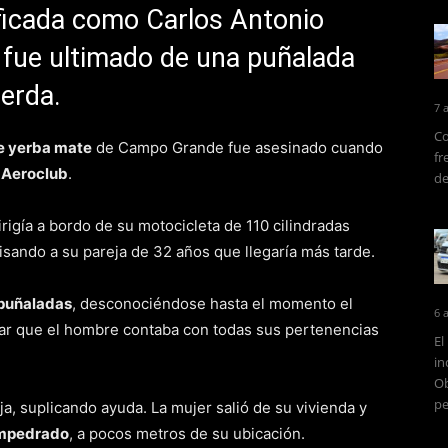
tificada como Carlos Antonio
 fue ultimado de una puñalada
ierda.
7 
Co
e yerba mate
de Campo Grande fue asesinado cuando
fr
o
Aeroclub
.
de
rigía a bordo de su motocicleta de 110 cilindradas
isando a su pareja de 32 años que llegaría más tarde.
 puñaladas
, desconociéndose hasta el momento el
6 
car que el hombre contaba con todas sus pertenencias
El
in
Ob
pe
ja, suplicando ayuda. La mujer salió de su vivienda y
empedrado
, a pocos metros de su ubicación.