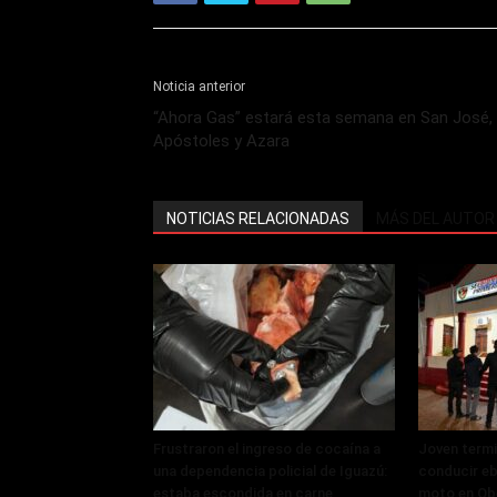
Noticia anterior
“Ahora Gas” estará esta semana en San José,
Apóstoles y Azara
NOTICIAS RELACIONADAS
MÁS DEL AUTOR
Frustraron el ingreso de cocaína a
Joven termi
una dependencia policial de Iguazú:
conducir eb
estaba escondida en carne
moto en Ob