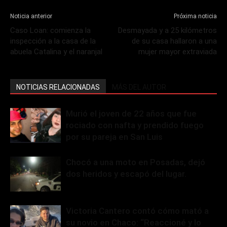
Noticia anterior
Próxima noticia
Caso Loan: comienza la
Desmayada y a 25 kilómetros
inspección a la casa de la
de su casa hallaron a una
abuela Catalina y el naranjal
mujer mayor extraviada
NOTICIAS RELACIONADAS
MÁS DEL AUTOR
Murió el joven de 22 años que fue
rociado con nafta y prendido fuego
por su pareja en San Luis
Chocó a una moto en Posadas, dejó
dos heridos y escapó del lugar.
Victoria Cantero contó cómo mató a
su novio en Chaco: “Reaccioné y lo