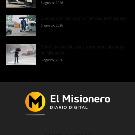
6 agosto, 2026
Jueves con lluvias y tormentas en Misiones
6 agosto, 2026
Continúan las lluvias y tormentas aisladas
en Misiones
5 agosto, 2026