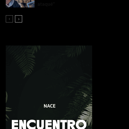
ataqué”