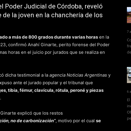
el Poder Judicial de Córdoba, reveló
 de la joven en la chanchería de los
7 
mado a más de 800 grados durante varias horas
en la
Co
023, confirmó Anahí Ginarte, perito forense del Poder
fr
mas horas en el juicio por jurados que se realiza en
de
có dicha testimonial a la
agencia Noticias Argentinas
y
puso ante el jurado popular y el tribunal que
es, tibia, fémur, clavícula, rótula, peroné y piezas
6 
.
El
in
Ob
 Ginarte explicó que los restos
pe
ción, no de carbonización”
, motivo por el cual
se