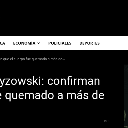
ICA
ECONOMÍA
POLICIALES
DEPORTES
an que el cuerpo fue quemado a más de...
zyzowski: confirman
ue quemado a más de
182
0