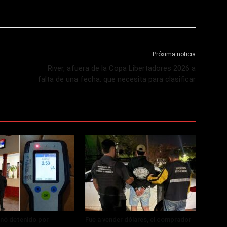
Próxima noticia
River, afuera de la Copa Libertadores 2026 a
falta de una fecha: que necesita para clasificar
nó detenido por
Fue a vender dólares, el comprador