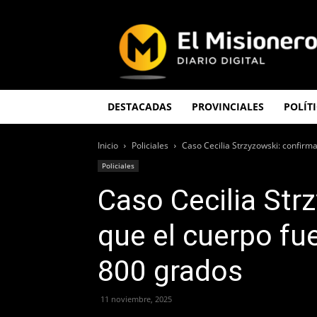
El
Misionero
DESTACADAS
PROVINCIALES
POLÍT
Inicio
Policiales
Caso Cecilia Strzyzowski: confirm
Policiales
Caso Cecilia Str
que el cuerpo f
800 grados
11 noviembre, 2025