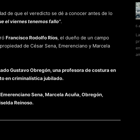
idad de que el veredicto se dé a conocer antes de lo
e el viernes tenemos fallo”
.
6 
La
aró
Francisco Rodolfo Ríos
, el dueño de un campo
pr
 propiedad de César Sena, Emerenciano y Marcela
en
am
ado Gustavo Obregón, una profesora de costura en
o en criminalística jubilado.
 Emerenciano Sena, Marcela Acuña, Obregón,
iselda Reinoso.