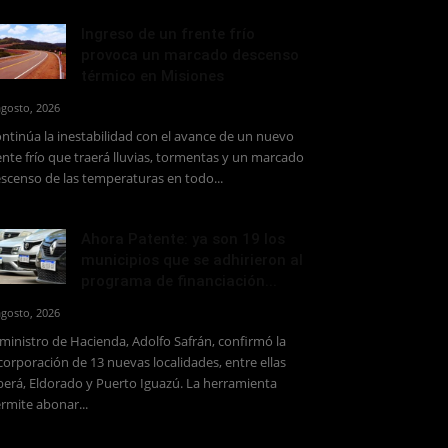
Ingreso de un frente frío
provoca un marcado descenso
térmico en Misiones
agosto, 2026
ntinúa la inestabilidad con el avance de un nuevo
ente frío que traerá lluvias, tormentas y un marcado
scenso de las temperaturas en todo...
Ahora Patente: ya son 19 los
municipios que se adhirieron al
programa de financiación...
agosto, 2026
 ministro de Hacienda, Adolfo Safrán, confirmó la
corporación de 13 nuevas localidades, entre ellas
erá, Eldorado y Puerto Iguazú. La herramienta
rmite abonar...