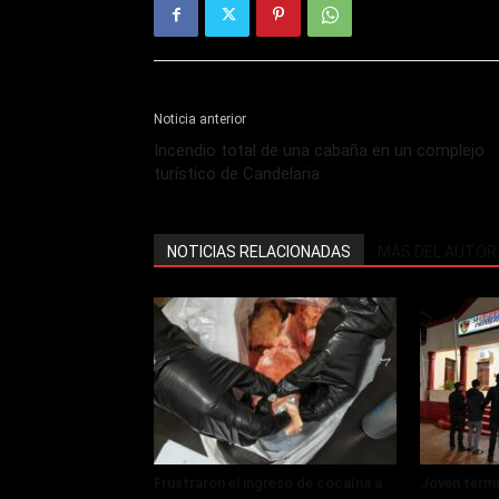
Noticia anterior
Incendio total de una cabaña en un complejo
turístico de Candelaria
NOTICIAS RELACIONADAS
MÁS DEL AUTOR
Frustraron el ingreso de cocaína a
Joven termi