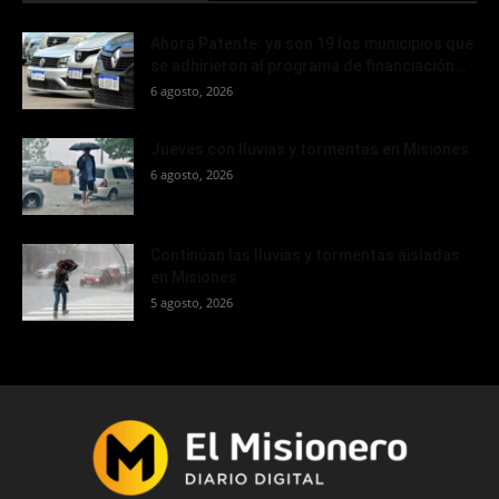
Ahora Patente: ya son 19 los municipios que
se adhirieron al programa de financiación...
6 agosto, 2026
Jueves con lluvias y tormentas en Misiones
6 agosto, 2026
Continúan las lluvias y tormentas aisladas
en Misiones
5 agosto, 2026