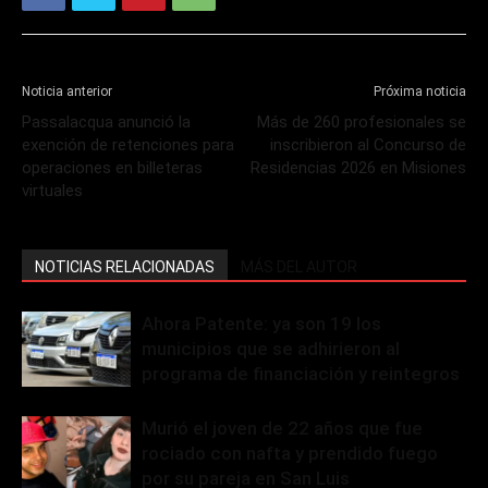
Noticia anterior
Próxima noticia
Passalacqua anunció la
Más de 260 profesionales se
exención de retenciones para
inscribieron al Concurso de
operaciones en billeteras
Residencias 2026 en Misiones
virtuales
NOTICIAS RELACIONADAS
MÁS DEL AUTOR
Ahora Patente: ya son 19 los
municipios que se adhirieron al
programa de financiación y reintegros
Murió el joven de 22 años que fue
rociado con nafta y prendido fuego
por su pareja en San Luis