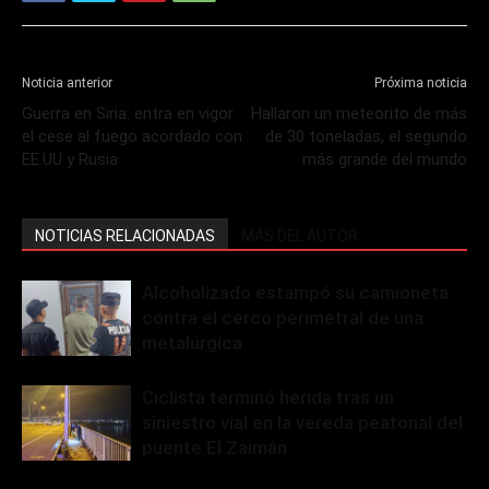
Noticia anterior
Próxima noticia
Guerra en Siria: entra en vigor
Hallaron un meteorito de más
el cese al fuego acordado con
de 30 toneladas, el segundo
EE.UU y Rusia
más grande del mundo
NOTICIAS RELACIONADAS
MÁS DEL AUTOR
Alcoholizado estampó su camioneta
contra el cerco perimetral de una
metalúrgica
Ciclista terminó herida tras un
siniestro vial en la vereda peatonal del
puente El Zaimán