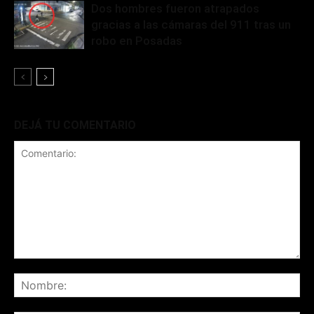
Dos hombres fueron atrapados
gracias a las cámaras del 911 tras un
robo en Posadas
DEJÁ TU COMENTARIO