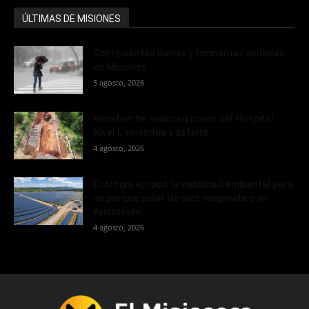
ÚLTIMAS DE MISIONES
Continúan las lluvias y tormentas aisladas
en Misiones
5 agosto, 2026
Almafuerte: avanzan obras del Hospital
Nivel I, viviendas y asfalto
4 agosto, 2026
Ecología aprobó la viabilidad ambiental para
un parque solar de diez megavatios en
Aristóbulo...
4 agosto, 2026