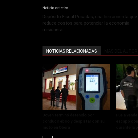
Noticia anterior
Depósito Fiscal Posadas, una herramienta que
reduce costos para potenciar la economía
misionera
NOTICIAS RELACIONADAS
MÁS DEL AUTOR
Joven terminó detenido por
Fue a vende
conducir ebrio y despistar con su
escapó con 
moto en Oberá
durante la 