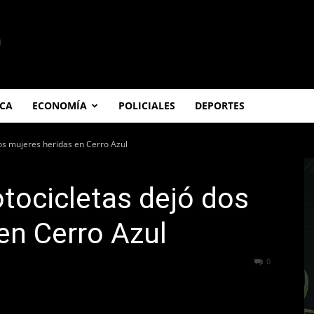
ICA
ECONOMÍA
POLICIALES
DEPORTES
os mujeres heridas en Cerro Azul
tocicletas dejó dos
en Cerro Azul
159
0