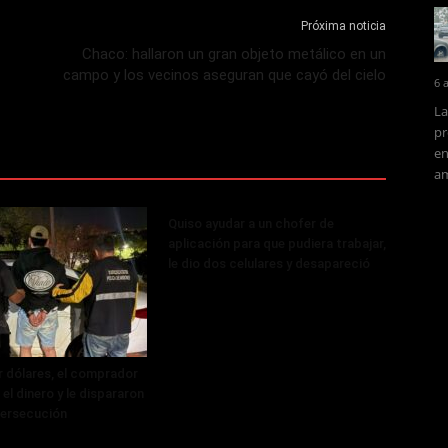
Próxima noticia
Chaco: hallaron un gran objeto metálico en un
campo y los vecinos aseguran que cayó del cielo
6 
La
pr
en
am
Quiso ayudar a un chofer de
aplicación para que pudiera trabajar,
le dio dos celulares y desapareció
r dólares, el comprador
el dinero y le dispararon
persecución