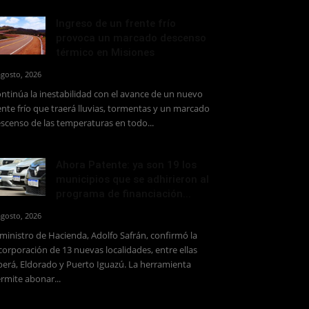
Ingreso de un frente frío
provoca un marcado descenso
térmico en Misiones
agosto, 2026
ntinúa la inestabilidad con el avance de un nuevo
ente frío que traerá lluvias, tormentas y un marcado
scenso de las temperaturas en todo...
Ahora Patente: ya son 19 los
municipios que se adhirieron al
programa de financiación...
agosto, 2026
 ministro de Hacienda, Adolfo Safrán, confirmó la
corporación de 13 nuevas localidades, entre ellas
erá, Eldorado y Puerto Iguazú. La herramienta
rmite abonar...