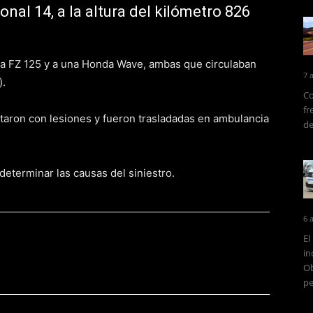
ional 14, a la altura del kilómetro 826
ha FZ 125 y a una Honda Wave, ambas que circulaban
7 
).
Co
fr
ltaron con lesiones y fueron trasladadas en ambulancia
de
a determinar las causas del siniestro.
6 
El
in
Ob
pe