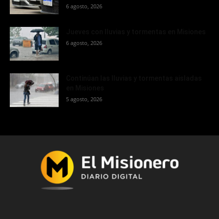
6 agosto, 2026
Jueves con lluvias y tormentas en Misiones
6 agosto, 2026
Continúan las lluvias y tormentas aisladas
en Misiones
5 agosto, 2026