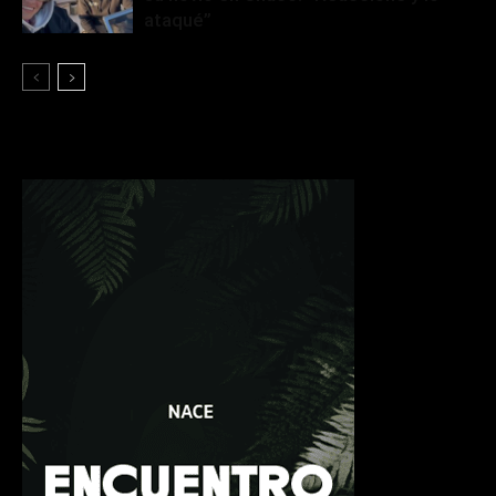
ataqué”