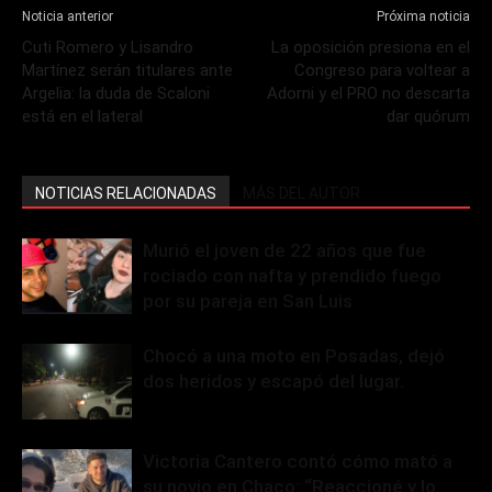
Noticia anterior
Próxima noticia
Cuti Romero y Lisandro
La oposición presiona en el
Martínez serán titulares ante
Congreso para voltear a
Argelia: la duda de Scaloni
Adorni y el PRO no descarta
está en el lateral
dar quórum
NOTICIAS RELACIONADAS
MÁS DEL AUTOR
Murió el joven de 22 años que fue
rociado con nafta y prendido fuego
por su pareja en San Luis
Chocó a una moto en Posadas, dejó
dos heridos y escapó del lugar.
Victoria Cantero contó cómo mató a
su novio en Chaco: “Reaccioné y lo