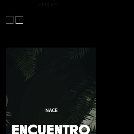
ataqué”