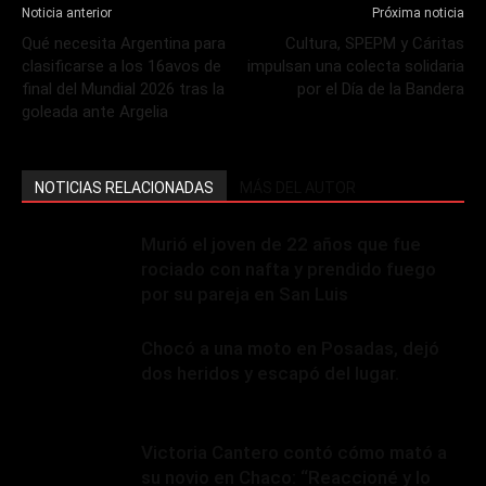
Noticia anterior
Próxima noticia
Qué necesita Argentina para
Cultura, SPEPM y Cáritas
clasificarse a los 16avos de
impulsan una colecta solidaria
final del Mundial 2026 tras la
por el Día de la Bandera
goleada ante Argelia
NOTICIAS RELACIONADAS
MÁS DEL AUTOR
Murió el joven de 22 años que fue
rociado con nafta y prendido fuego
por su pareja en San Luis
Chocó a una moto en Posadas, dejó
dos heridos y escapó del lugar.
Victoria Cantero contó cómo mató a
su novio en Chaco: “Reaccioné y lo