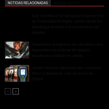
NOTICIAS RELACIONADAS
MÁS DEL AUTOR
Qué cambia si se aprueba la nueva Ley
de Propiedad Privada: cómo serán los
desalojos exprés y los contratos de
alquiler
Frustraron el ingreso de cocaína a una
dependencia policial de Iguazú:
estaba escondida en carne
Joven terminó detenido por conducir
ebrio y despistar con su moto en
Oberá