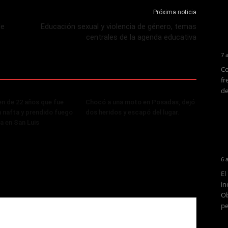
Próxima noticia
de
Educación sexual y violencia de género, temas
centrales de la agenda educativa
7 
Co
fr
de
ven de 22 años que fue
Chocó a una moto en Posadas, dejó
 nafta y prendido fuego
dos heridos y escapó del lugar.
ja en San Luis
6 
El
in
Ob
pe