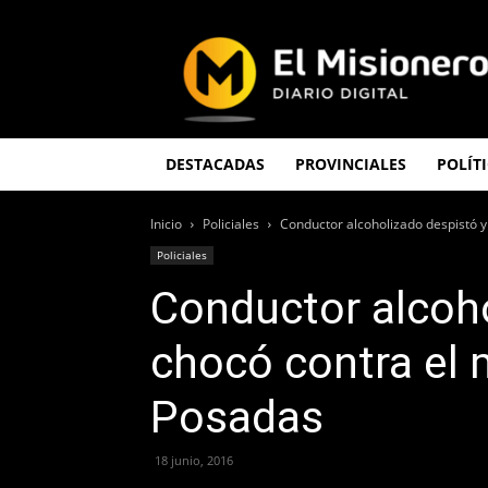
El
Misionero
DESTACADAS
PROVINCIALES
POLÍT
Inicio
Policiales
Conductor alcoholizado despistó y
Policiales
Conductor alcoho
chocó contra el 
Posadas
18 junio, 2016