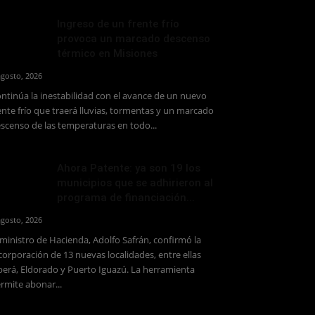
Ingreso de un frente frío
provoca un marcado descenso
térmico en Misiones
agosto, 2026
ntinúa la inestabilidad con el avance de un nuevo
ente frío que traerá lluvias, tormentas y un marcado
scenso de las temperaturas en todo...
Ahora Patente: ya son 19 los
municipios que se adhirieron al
programa de financiación...
agosto, 2026
 ministro de Hacienda, Adolfo Safrán, confirmó la
corporación de 13 nuevas localidades, entre ellas
erá, Eldorado y Puerto Iguazú. La herramienta
rmite abonar...