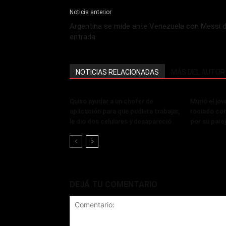
Noticia anterior
Argentina se mide ante Venezuela con Messi 
entrada
NOTICIAS RELACIONADAS
MÁS DEL AUTOR
Quiso ayudar a un chofer de
Murió el jo
aplicación para que pudiera trabajar,
rociado con
le dio dos celulares y desapareció
por su pare
DEJÁ TU COMENTARIO