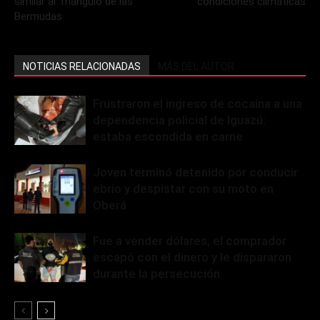
similar al Triángulo de las
condiciones climáticas
Bermudas
NOTICIAS RELACIONADAS
MÁS DEL AUTOR
Frustraron el ingreso de cocaína a una
dependencia policial de Iguazú:
estaba escondida en carne
Joven terminó detenido por conducir
ebrio y despistar con su moto en
Oberá
Fue a vender dólares, el comprador
escapó con el dinero y le dispararon
durante la persecución