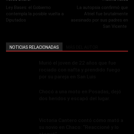
Ley Bases: el Gobierno
La autopsia confirmó que
contempla la posible vuelta a
Atriel fue brutalmente
Diputados
asesinado por sus padres en
San Vicente
NOTICIAS RELACIONADAS
MÁS DEL AUTOR
Murió el joven de 22 años que fue
rociado con nafta y prendido fuego
por su pareja en San Luis
Chocó a una moto en Posadas, dejó
dos heridos y escapó del lugar.
Victoria Cantero contó cómo mató a
su novio en Chaco: “Reaccioné y lo
ataqué”