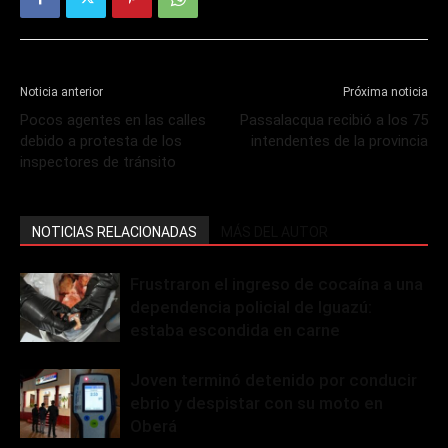
Noticia anterior
Próxima noticia
Pocos agentes en las calles
Passalacqua recibió a los 75
debido a protesta de los
intendentes de la provincia
inspectores de tránsito
NOTICIAS RELACIONADAS
MÁS DEL AUTOR
Frustraron el ingreso de cocaína a una
dependencia policial de Iguazú:
estaba escondida en carne
Joven terminó detenido por conducir
ebrio y despistar con su moto en
Oberá