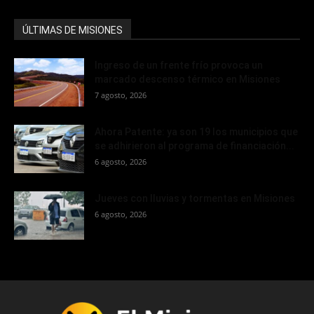
ÚLTIMAS DE MISIONES
Ingreso de un frente frío provoca un
marcado descenso térmico en Misiones
7 agosto, 2026
Ahora Patente: ya son 19 los municipios que
se adhirieron al programa de financiación...
6 agosto, 2026
Jueves con lluvias y tormentas en Misiones
6 agosto, 2026