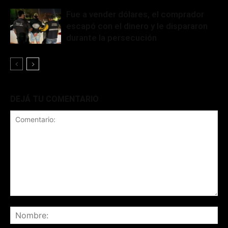
Fue a vender dólares, el comprador
escapó con el dinero y le dispararon
durante la persecución
DEJÁ TU COMENTARIO