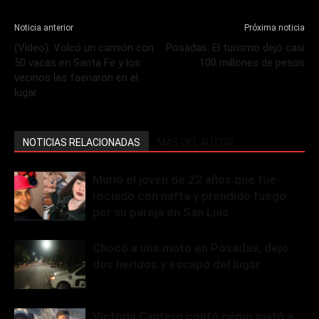
Noticia anterior
Próxima noticia
(Video): Volcó un camión con
Posadas: El turismo dejó casi
50 vacas en Santa Fe y los
100 millones de pesos
vecinos las faenaron en el
lugar
NOTICIAS RELACIONADAS
MÁS DEL AUTOR
Murió el joven de 22 años que fue
rociado con nafta y prendido fuego
por su pareja en San Luis
Chocó a una moto en Posadas, dejó
dos heridos y escapó del lugar.
Victoria Cantero contó cómo mató a