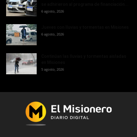
se adhirieron al programa de financiación...
6 agosto, 2026
Jueves con lluvias y tormentas en Misiones
6 agosto, 2026
Continúan las lluvias y tormentas aisladas
en Misiones
5 agosto, 2026