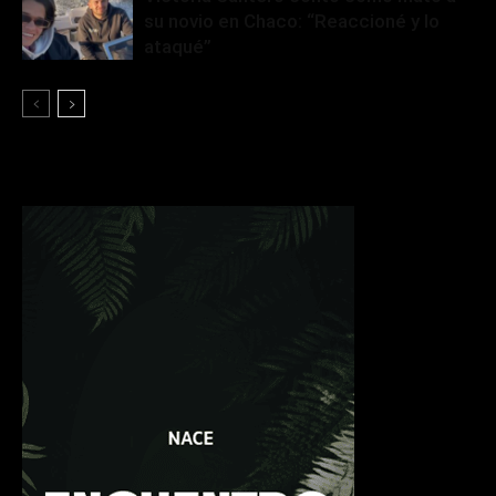
su novio en Chaco: “Reaccioné y lo
ataqué”