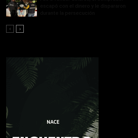
escapó con el dinero y le dispararon
durante la persecución