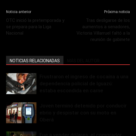
Noticia anterior
Próxima noticia
OTC inició la pretemporada y
Tras desligarse de los
se prepara para la Liga
aumentos a senadores,
Nacional
Victoria Villarruel faltó a la
reunión de gabinete
NOTICIAS RELACIONADAS
MÁS DEL AUTOR
Frustraron el ingreso de cocaína a una
dependencia policial de Iguazú:
estaba escondida en carne
Joven terminó detenido por conducir
ebrio y despistar con su moto en
Oberá
Fue a vender dólares, el comprador