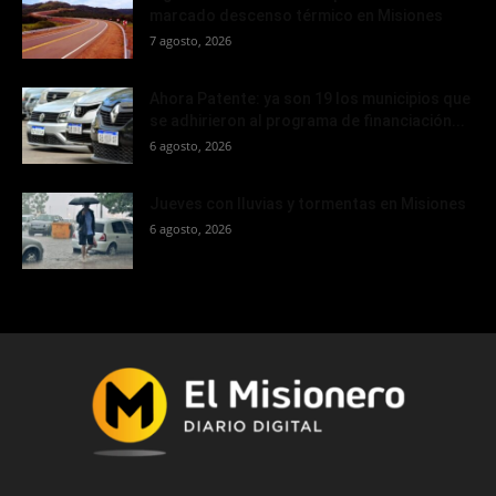
marcado descenso térmico en Misiones
7 agosto, 2026
Ahora Patente: ya son 19 los municipios que
se adhirieron al programa de financiación...
6 agosto, 2026
Jueves con lluvias y tormentas en Misiones
6 agosto, 2026