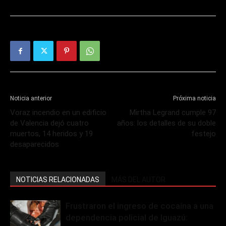
Noticia anterior
Próxima noticia
Voraz incendio en un edificio
Mirtha Legrand cumple 97
de Valencia dejó cuatro
años: los detalles de su doble
muertos, 14 heridos y 19
festejo
desaparecidos
NOTICIAS RELACIONADAS
MÁS DEL AUTOR
Frustraron el ingreso de cocaína a una
dependencia policial de Iguazú: