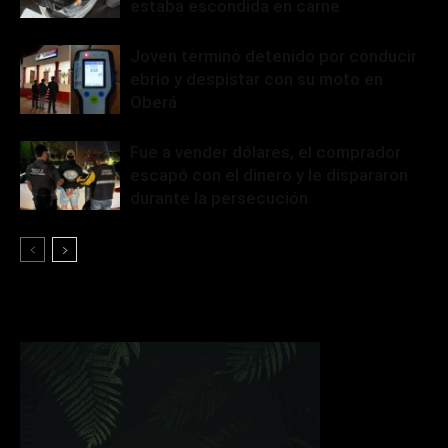
estaba escondida en carne
Joven terminó detenido por conducir
ebrio y despistar con su moto en
Oberá
Fue a vender dólares, el comprador
escapó con el dinero y le dispararon
durante la persecución