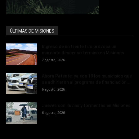
ÚLTIMAS DE MISIONES
Ingreso de un frente frío provoca un
marcado descenso térmico en Misiones
7 agosto, 2026
Ahora Patente: ya son 19 los municipios que
se adhirieron al programa de financiación...
6 agosto, 2026
Jueves con lluvias y tormentas en Misiones
6 agosto, 2026