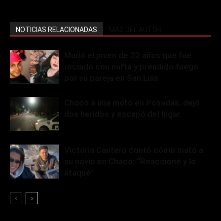
NOTICIAS RELACIONADAS
MÁS DEL AUTOR
Murió el joven de 22 años que fue
rociado con nafta y prendido fuego
por su pareja en San Luis
Chocó a una moto en Posadas, dejó
dos heridos y escapó del lugar.
Victoria Cantero contó cómo mató a
su novio en Chaco: “Reaccioné y lo
ataqué”