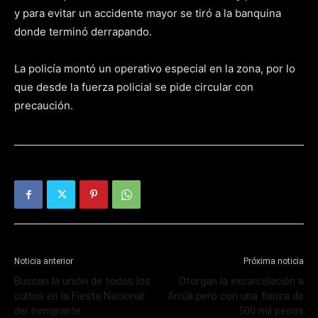
y para evitar un accidente mayor se tiró a la banquina
donde terminó derrapando.
La policía montó un operativo especial en la zona, por lo
que desde la fuerza policial se pide circular con
precaución.
Noticia anterior
Próxima noticia
Buscan la unión de todos los
Otorgan la excarcelación a
cultos en la Fiesta Nacional
Arrúa pero con una fianza de
del Inmigrante
500 mil pesos