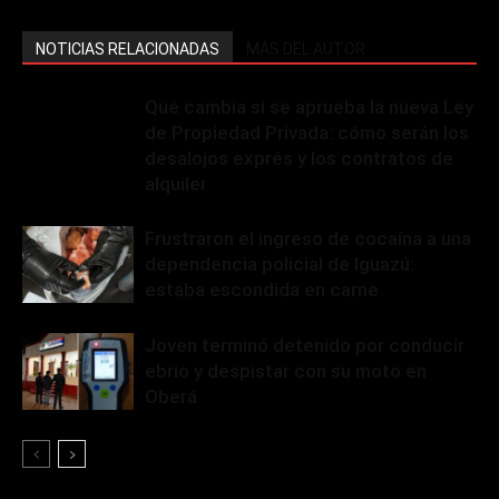
NOTICIAS RELACIONADAS
MÁS DEL AUTOR
Qué cambia si se aprueba la nueva Ley
de Propiedad Privada: cómo serán los
desalojos exprés y los contratos de
alquiler
Frustraron el ingreso de cocaína a una
dependencia policial de Iguazú:
estaba escondida en carne
Joven terminó detenido por conducir
ebrio y despistar con su moto en
Oberá