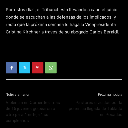
Por estos días, el Tribunal está llevando a cabo el juicio
donde se escuchan a las defensas de los implicados, y
resta que la próxima semana lo haga la Vicepresidenta
Cristina Kirchner a través de su abogado Carlos Beraldi.
Noticia anterior
Próxima noticia
Violencia en Corrientes: más
Pastores divididos por la
de 15 jóvenes golpearon a
polémica llegada de Tablado
otro para “festejar” su
en Posadas
cumpleaños