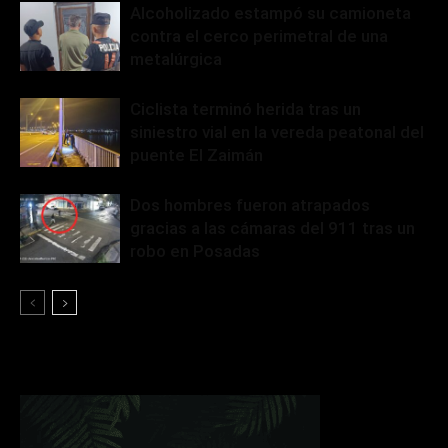
Alcoholizado estampó su camioneta
contra el cerco perimetral de una
metalúrgica
Ciclista terminó herida tras un
siniestro vial en la vereda peatonal del
puente El Zaimán
Dos hombres fueron atrapados
gracias a las cámaras del 911 tras un
robo en Posadas