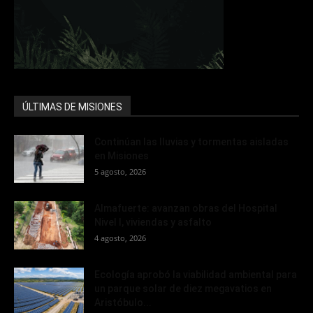
ÚLTIMAS DE MISIONES
Continúan las lluvias y tormentas aisladas
en Misiones
5 agosto, 2026
Almafuerte: avanzan obras del Hospital
Nivel I, viviendas y asfalto
4 agosto, 2026
Ecología aprobó la viabilidad ambiental para
un parque solar de diez megavatios en
Aristóbulo...