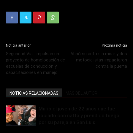
Noticia anterior
Próxima noticia
Seguridad Vial: impulsan un
Abrió su auto sin mirar y dos
proyecto de homologación de
motociclistas impactaron
escuelas de conducción y
contra la puerta
capacitaciones en manejo
NOTICIAS RELACIONADAS
MÁS DEL AUTOR
Murió el joven de 22 años que fue
rociado con nafta y prendido fuego
por su pareja en San Luis