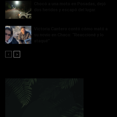
Chocó a una moto en Posadas, dejó
dos heridos y escapó del lugar.
Victoria Cantero contó cómo mató a
su novio en Chaco: “Reaccioné y lo
ataqué”