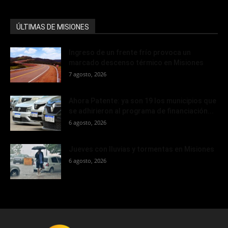
ÚLTIMAS DE MISIONES
Ingreso de un frente frío provoca un
marcado descenso térmico en Misiones
7 agosto, 2026
Ahora Patente: ya son 19 los municipios que
se adhirieron al programa de financiación...
6 agosto, 2026
Jueves con lluvias y tormentas en Misiones
6 agosto, 2026