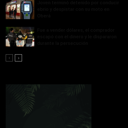
Joven terminó detenido por conducir
ebrio y despistar con su moto en
Oberá
Fue a vender dólares, el comprador
escapó con el dinero y le dispararon
durante la persecución