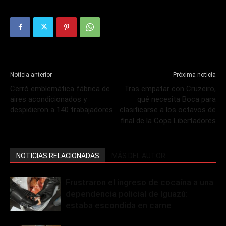
Noticia anterior
Próxima noticia
Cerró emblemática fábrica de
Tras empatar con Cruzeiro,
aires acondicionados y
qué necesita Boca para
despidieron a 140 trabajadores
clasificarse a los octavos de
final de la Copa Libertadores
NOTICIAS RELACIONADAS
MÁS DEL AUTOR
Frustraron el ingreso de cocaína a una
dependencia policial de Iguazú:
estaba escondida en carne