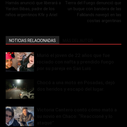
Hamás anunció que liberará a
Tierra del Fuego denunció que
Yarden Bibas, padre de los
un buque con bandera de las
niños argentinos Kfir y Ariel
Falklands navegó en las
costas argentinas
NOTICIAS RELACIONADAS
MÁS DEL AUTOR
Murió el joven de 22 años que fue
rociado con nafta y prendido fuego
por su pareja en San Luis
Chocó a una moto en Posadas, dejó
dos heridos y escapó del lugar.
Victoria Cantero contó cómo mató a
su novio en Chaco: “Reaccioné y lo
ataqué”