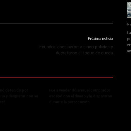
6 
La
pr
Próxima noticia
en
Ecuador: asesinaron a cinco policías y
am
decretaron el toque de queda
nó detenido por
Fue a vender dólares, el comprador
rio y despistar con su
escapó con el dinero y le dispararon
erá
durante la persecución