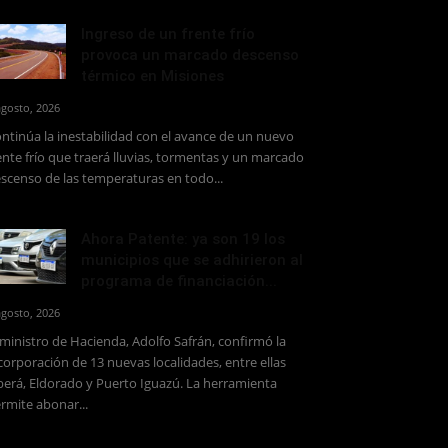
Ingreso de un frente frío
provoca un marcado descenso
térmico en Misiones
agosto, 2026
ntinúa la inestabilidad con el avance de un nuevo
ente frío que traerá lluvias, tormentas y un marcado
scenso de las temperaturas en todo...
Ahora Patente: ya son 19 los
municipios que se adhirieron al
programa de financiación...
agosto, 2026
 ministro de Hacienda, Adolfo Safrán, confirmó la
corporación de 13 nuevas localidades, entre ellas
erá, Eldorado y Puerto Iguazú. La herramienta
rmite abonar...