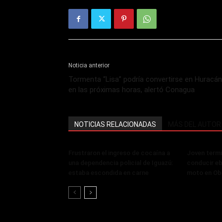
Noticia anterior
Tormenta “Lisa” podría convertirse en Huracán
en las próximas horas, alertó Conagua
NOTICIAS RELACIONADAS
MÁS DEL AUTOR
Frustraron el ingreso de cocaína a
Joven termi
una dependencia policial de Iguazú:
conducir eb
estaba escondida en carne
moto en Ob