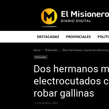
El
Misionero
DESTACADAS
PROVINCIALES
POLÍT
Inicio
Policiales
Dos hermanos murieron electrocut
Policiales
Dos hermanos m
electrocutados 
robar gallinas
2 noviembre, 2022