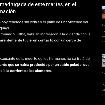
a madrugada de este martes, en el
nación.
hoy tendidos sin vida en el patio de una vivienda del
7 
guay).
Co
rónimo Villalba, habrían ingresaron a la vivienda con la
fr
arentemente tuvieron contacto con un cerco de
de
el causante de la muerte de los hermanos no se trató de
iente que se había producido por un cable pelado, que
a la corriente a los alambres
.
6 
El
in
Ob
pe