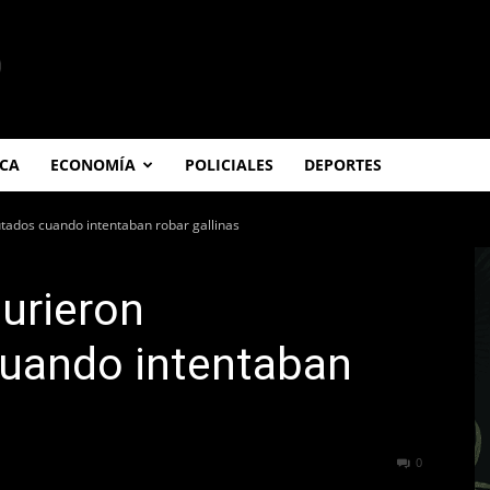
ICA
ECONOMÍA
POLICIALES
DEPORTES
ados cuando intentaban robar gallinas
urieron
cuando intentaban
416
0